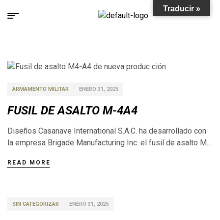
Traducir »
ARMAMENTO MILITAR
ENERO 31, 2025
FUSIL DE ASALTO M-4A4
Diseños Casanave International S.A.C. ha desarrollado con
la empresa Brigade Manufacturing Inc. el fusil de asalto M-
4A4, el cual tiene mejores capacidades que el conocido
READ MORE
fusil M-4. Este fusil es una versión mejorada empleando un
cañón que posibilita su empleo hasta 20,000 disparos
gracias a su anima cromada. El M-4A4 es un fusil calibre
5.56×45 […]
SIN CATEGORIZAR
ENERO 31, 2025