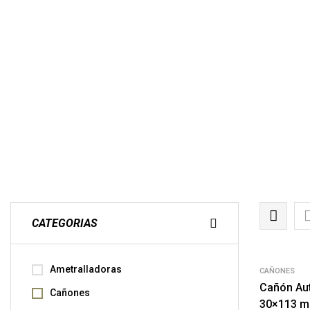
CATEGORIAS
Ametralladoras
CAÑONES
Cañón Au
Cañones
30×113 